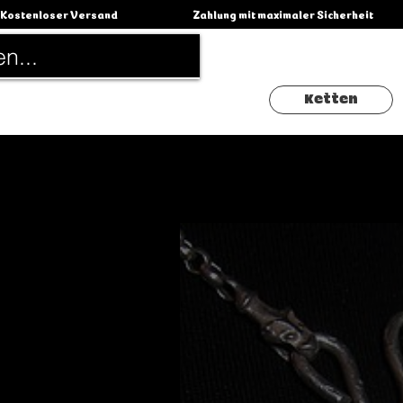
Kostenloser Versand                                          Zahlung mit maximaler Sicherheit                 
Ketten