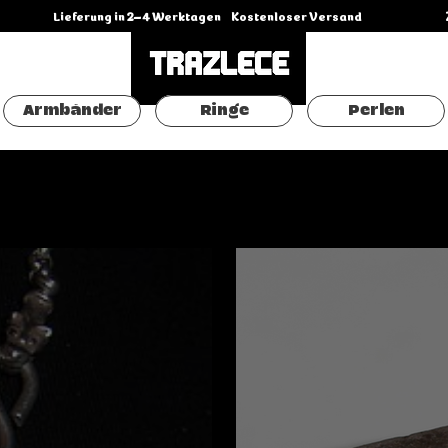
                          Lieferung in 2–4 Werktagen     
Armbänder
Ringe
Perlen