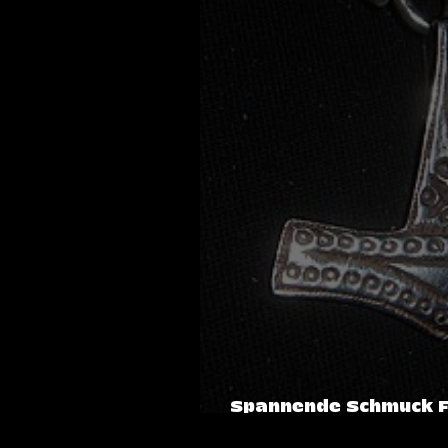
Spannende Schmuck F
Wikinger!