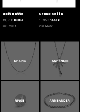
Bolt Kette
Cross Kette
Standardpreis
Sale-Preis
Standardpreis
Sale-Preis
19,95 €
16,95 €
19,95 €
16,95 €
inkl. MwSt.
inkl. MwSt.
CHAINS
ANHÄNGER
RINGE
ARMBÄNDER