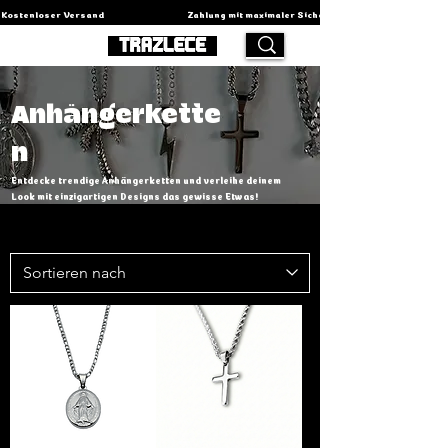
Kostenloser Versand                                          Zahlung mit maximaler Sicherheit                                    
Anhängerkette
n
Entdecke trendige Anhängerketten und verleihe deinem
Look mit einzigartigen Designs das gewisse Etwas!