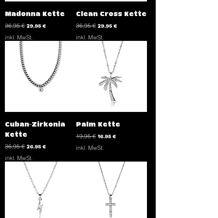
Madonna Kette
Clean Cross Kette
Standardpreis
Sale-Preis
Standardpreis
Sale-Preis
36,95 €
29,95 €
36,95 €
29,95 €
inkl. MwSt.
inkl. MwSt.
Cuban-Zirkonia
Palm Kette
Kette
Standardpreis
Sale-Preis
19,95 €
16,95 €
Standardpreis
Sale-Preis
36,95 €
26,95 €
inkl. MwSt.
inkl. MwSt.