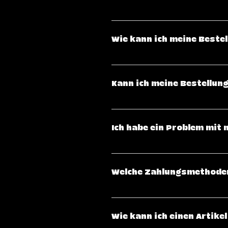
Klicke hier, um eine genaue Üb
Wie kann ich meine Bestel
Nachdem deine Bestellung ver
per E-Mail. Damit kannst du den
Kann ich meine Bestellun
Versanddienstleisters einsehen
Sobald eine Bestellung abgesc
nicht mehr vorgenommen werden.
Ich habe ein Problem mit m
kontaktiere uns bitte schnellst
Bei Problemen kannst du dich g
Welche Zahlungsmethoden
Wir akzeptieren verschiedene Z
American Express), PayPal & Kla
Wie kann ich einen Artik
Verbindungen verarbeitet.