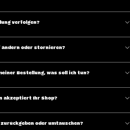
ersicht über unsere Versandbedingungen zu haben.
lung verfolgen?
sendet wurde, erhältst du eine Sendungsverfolgungsnummer
 Status deiner Lieferung jederzeit auf der Website des
g ändern oder stornieren?
.
hickt wurde, können Änderungen oder Stornierungen leider
 Solltest du einen Fehler in deiner Bestellung bemerken,
einer Bestellung, was soll ich tun?
möglich, und wir versuchen, eine Lösung zu finden.
erne an unsere Support E-Mail (support@trazlece.com) wenden
 akzeptiert Ihr Shop?
ahlungsmethoden, darunter Kreditkarten (Visa, MasterCard,
rna. Alle Zahlungen werden sicher über verschlüsselte
el zurückgeben oder umtauschen?