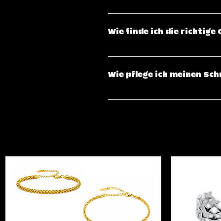
Wenn du mit deinem Kauf nicht z
Erhalt zurückgeben oder umtau
Wie finde ich die richtig
Zustand und in der Originalver
du in unserer Rückgabebedingu
Für Ringe empfehlen wir, sich 
perfekte Passform zu finden. 
Wie pflege ich meinen Sch
Messen des Handgelenks ratsa
Um die Lebensdauer deines Schm
Kosmetika und Chemikalien zu s
reinigen ihn regelmäßig mit ei