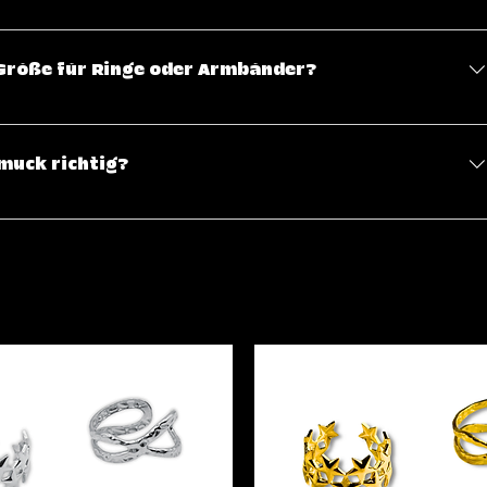
ufrieden bist, kannst du Artikel innerhalb von 14 Tagen nach
schen. Bitte beachte, dass der Schmuck in ungetragenem
e Größe für Ringe oder Armbänder?
packung zurückgesendet werden muss. Weitere Details findest
ng auf der Website.
mit einem Ringmaß oder einer Ringgröße zu messen, um die
Bei Armbändern ist die Verwendung eines Maßbandes zum
muck richtig?
m.
ucks zu verlängern, empfehlen wir, ihn vor Wasser,
chützen. Bewahre ihn an einem trockenen, kühlen Ort auf und
nem weichen Tuch, um seine Schönheit zu bewahren.