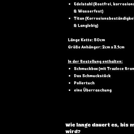
Edelstahl (Rostfrei, korrosio
& Wasserfest)
Titan (Korrosionsbeständigkei
& Langlebig)
Länge Kette: 50cm
Größe Anhänger: 2cm x 3,1cm
In der Bestellung enthalten:
Schmuckbox (mit Trazlece Bran
Das Schmuckstück
Poliertuch
eine Überraschung
Wie lange dauert es, bis 
wird?