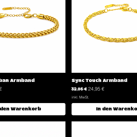
Schnellansicht
Schnellansicht
uban Armband
Sync Touch Armband
reis
Standardpreis
Sale-Preis
€
32,95 €
24,95 €
inkl. MwSt.
 den Warenkorb
In den Warenk