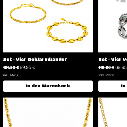
Schnellansicht
Set - Vier Goldarmbänder
Set - Vier 
Standardpreis
Sale-Preis
Standardpreis
Sale-
131,80 €
89,95 €
119,80 €
69,95
inkl. MwSt.
inkl. MwSt.
In den Warenkorb
In