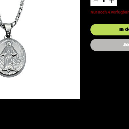
Nur noch 4 verfügbar
In 
J