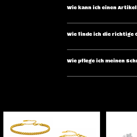
American Express), PayPal & Kla
Wie kann ich einen Artik
Verbindungen verarbeitet.
Wenn du mit deinem Kauf nicht z
Erhalt zurückgeben oder umtau
Wie finde ich die richtig
Zustand und in der Originalver
du in unserer Rückgabebedingu
Für Ringe empfehlen wir, sich 
perfekte Passform zu finden. 
Wie pflege ich meinen Sch
Messen des Handgelenks ratsa
Um die Lebensdauer deines Schm
Kosmetika und Chemikalien zu s
reinigen ihn regelmäßig mit ei