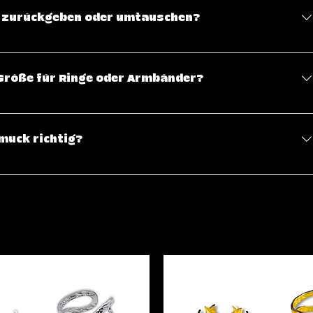
rna. Alle Zahlungen werden sicher über verschlüsselte
el zurückgeben oder umtauschen?
ufrieden bist, kannst du Artikel innerhalb von 14 Tagen nach
schen. Bitte beachte, dass der Schmuck in ungetragenem
e Größe für Ringe oder Armbänder?
packung zurückgesendet werden muss. Weitere Details findest
ng auf der Website.
mit einem Ringmaß oder einer Ringgröße zu messen, um die
Bei Armbändern ist die Verwendung eines Maßbandes zum
muck richtig?
m.
ucks zu verlängern, empfehlen wir, ihn vor Wasser,
chützen. Bewahre ihn an einem trockenen, kühlen Ort auf und
nem weichen Tuch, um seine Schönheit zu bewahren.