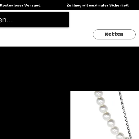
Kostenloser Versand                                          Zahlung mit maximaler Sicherheit                 
Ketten