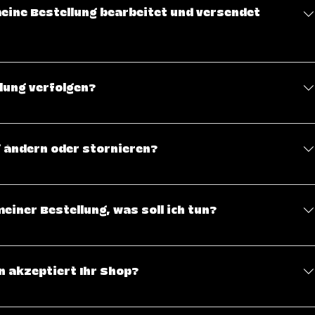
meine Bestellung bearbeitet und versendet
ersicht über unsere Versandbedingungen zu haben.
lung verfolgen?
sendet wurde, erhältst du eine Sendungsverfolgungsnummer
 Status deiner Lieferung jederzeit auf der Website des
g ändern oder stornieren?
.
hickt wurde, können Änderungen oder Stornierungen leider
 Solltest du einen Fehler in deiner Bestellung bemerken,
einer Bestellung, was soll ich tun?
möglich, und wir versuchen, eine Lösung zu finden.
erne an unsere Support E-Mail (support@trazlece.com) wenden
 akzeptiert Ihr Shop?
ahlungsmethoden, darunter Kreditkarten (Visa, MasterCard,