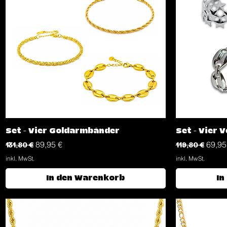
Schnellansicht
Set - Vier Goldarmbänder
Set - Vier 
Standardpreis
Sale-Preis
Standardpreis
Sale-
131,80 €
89,95 €
119,80 €
69,95
inkl. MwSt.
inkl. MwSt.
In den Warenkorb
In