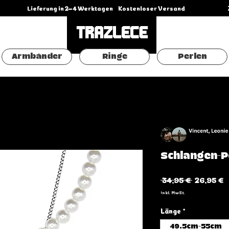
                          Lieferung in 2–4 Werktagen     
Armbänder
Ringe
Perlen
Schlangen-P
Standardp
S
 34,95 € 
26,95 €
P
inkl. MwSt.
Länge
*
49.5cm-55cm