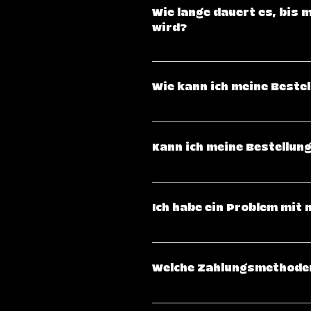
Wie lange dauert es, bis 
wird?
Klicke hier, um eine genaue Üb
Wie kann ich meine Bestel
Nachdem deine Bestellung ver
per E-Mail. Damit kannst du den
Kann ich meine Bestellun
Versanddienstleisters einsehen
Sobald eine Bestellung abgesc
nicht mehr vorgenommen werden.
Ich habe ein Problem mit m
kontaktiere uns bitte schnellst
Bei Problemen kannst du dich g
Welche Zahlungsmethoden
Wir akzeptieren verschiedene Z