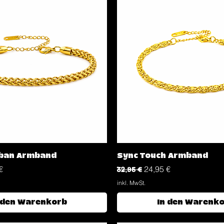
Schnellansicht
Schnellansicht
uban Armband
Sync Touch Armband
reis
Standardpreis
Sale-Preis
€
32,95 €
24,95 €
inkl. MwSt.
 den Warenkorb
In den Warenk