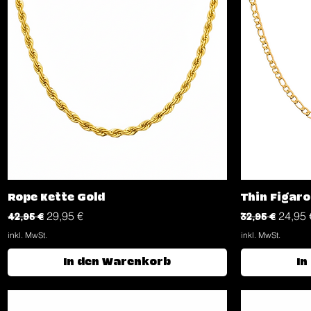
Schnellansicht
Rope Kette Gold
Thin Figaro
Standardpreis
Sale-Preis
Standardpreis
Sale-P
42,95 €
29,95 €
32,95 €
24,95 
inkl. MwSt.
inkl. MwSt.
In den Warenkorb
In