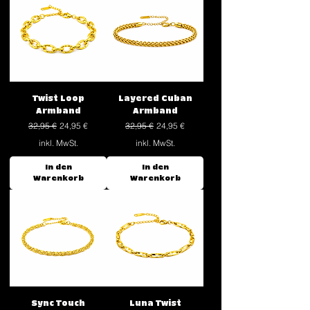
Twist Loop
Layered Cuban
Armband
Armband
Standardpreis
Sale-Preis
Standardpreis
Sale-Preis
32,95 €
24,95 €
32,95 €
24,95 €
inkl. MwSt.
inkl. MwSt.
In den
In den
Warenkorb
Warenkorb
Sync Touch
Luna Twist