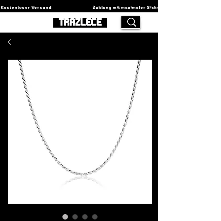
Kostenloser Versand                                          Zahlung mit maximaler Sicherheit                                    