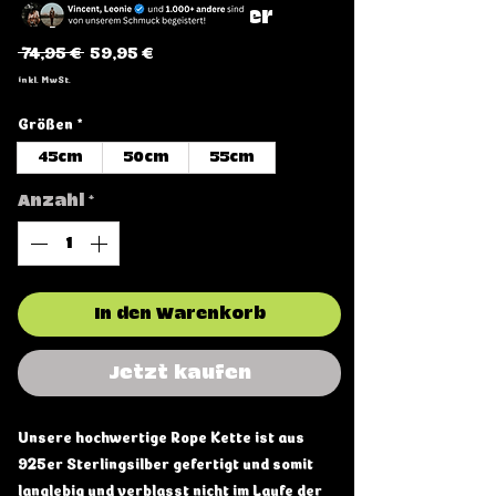
Rope Kette 925 Silber
Standardpreis
Sale-
 74,95 € 
59,95 €
Preis
inkl. MwSt.
Größen
*
45cm
50cm
55cm
Anzahl
*
In den Warenkorb
Jetzt kaufen
Unsere hochwertige Rope Kette ist aus
925er Sterlingsilber gefertigt und somit
langlebig und verblasst nicht im Laufe der