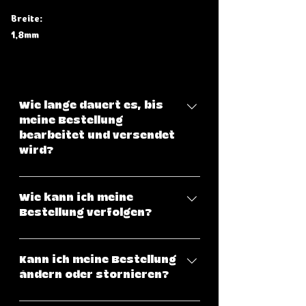
Breite:
1,8mm
Wie lange dauert es, bis
meine Bestellung
bearbeitet und versendet
wird?
Klicke hier, um eine genaue
Übersicht über unsere
Wie kann ich meine
Versandbedingungen zu haben.
Bestellung verfolgen?
Nachdem deine Bestellung
versendet wurde, erhältst du eine
Kann ich meine Bestellung
Sendungsverfolgungsnummer per
ändern oder stornieren?
E-Mail. Damit kannst du den Status
Sobald eine Bestellung abgeschickt