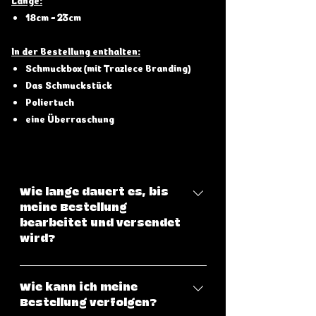
18cm - 23cm
In der Bestellung enthalten:
Schmuckbox (mit Trazlece Branding)
Das Schmuckstück
Poliertuch
eine Überraschung
Wie lange dauert es, bis
meine Bestellung
bearbeitet und versendet
wird?
Klicke hier, um eine genaue
Übersicht über unsere
Wie kann ich meine
Versandbedingungen zu haben.
Bestellung verfolgen?