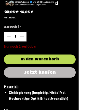
Thin Snake Armband
Standardpreis
Sale-
 22,95 € 
16,95 €
Preis
inkl. MwSt.
Anzahl
*
Nur noch 2 verfügbar
In den Warenkorb
Jetzt kaufen
Material:
Zinklegierung (langlebig, Nickelfrei,
Hochwertige Optik & hautfreundlich)
Länge: