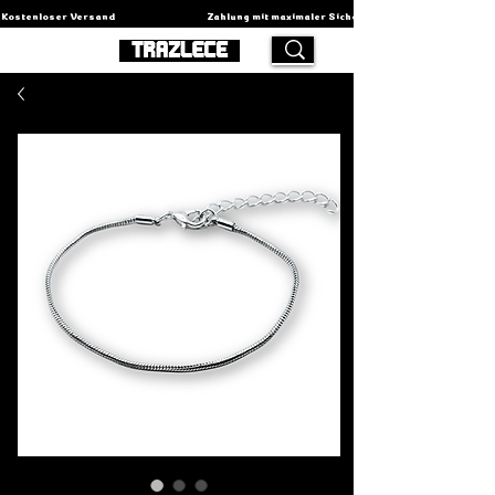
Kostenloser Versand                                          Zahlung mit maximaler Sicherheit                                    