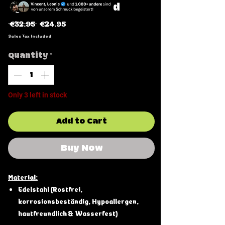
Sync Touch Armband
Regular
Sale
 €32.95 
€24.95
Price
Price
Sales Tax Included
Quantity
*
Only 3 left in stock
Add to Cart
Buy Now
Material:
Edelstahl (Rostfrei,
korrosionsbeständig, Hypoallergen,
hautfreundlich & Wasserfest)