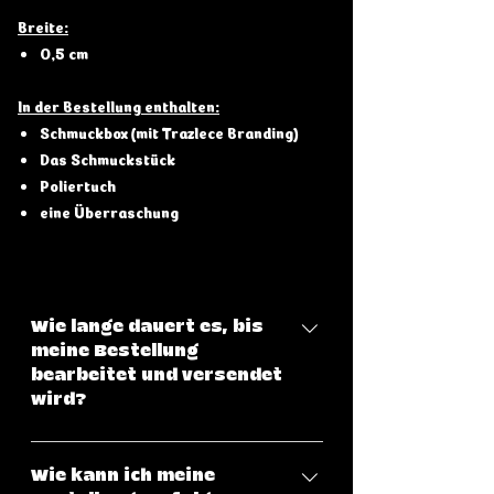
Breite:
0,5 cm
In der Bestellung enthalten:
Schmuckbox (mit Trazlece Branding)
Das Schmuckstück
Poliertuch
eine Überraschung
Wie lange dauert es, bis
meine Bestellung
bearbeitet und versendet
wird?
Klicke hier, um eine genaue
Übersicht über unsere
Wie kann ich meine