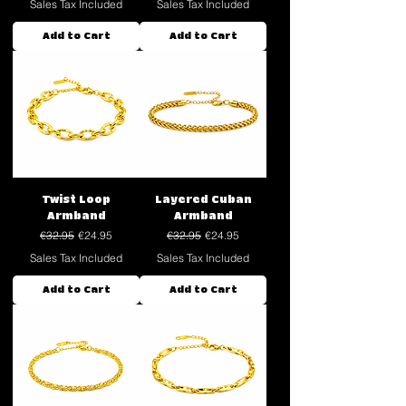
Sales Tax Included
Sales Tax Included
Add to Cart
Add to Cart
Twist Loop
Layered Cuban
Armband
Armband
Regular Price
Sale Price
Regular Price
Sale Price
€32.95
€24.95
€32.95
€24.95
Sales Tax Included
Sales Tax Included
Add to Cart
Add to Cart