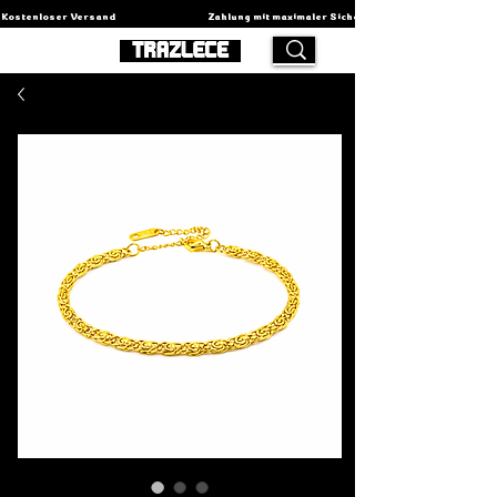
Kostenloser Versand                                          Zahlung mit maximaler Sicherheit                                    