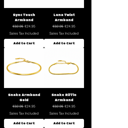
Sync Touch
Luna Twist
Armband
Armband
Regular Price
Sale Price
Regular Price
Sale Price
€32.95
€24.95
€32.95
€24.95
Sales Tax Included
Sales Tax Included
Add to Cart
Add to Cart
Snake Armband
Snake Riffle
Gold
Armband
Regular Price
Sale Price
Regular Price
Sale Price
€32.95
€24.95
€32.95
€24.95
Sales Tax Included
Sales Tax Included
Add to Cart
Add to Cart