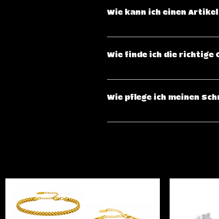
American Express), PayPal & Kla
Wie kann ich einen Artik
Verbindungen verarbeitet.
Wenn du mit deinem Kauf nicht z
Erhalt zurückgeben oder umtau
Wie finde ich die richtig
Zustand und in der Originalver
du in unserer Rückgabebedingu
Für Ringe empfehlen wir, sich 
perfekte Passform zu finden. 
Wie pflege ich meinen Sch
Messen des Handgelenks ratsa
Um die Lebensdauer deines Schm
Kosmetika und Chemikalien zu s
reinigen ihn regelmäßig mit ei