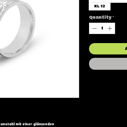
XL/12
Quantity
*
anstahl mit einer glänzenden