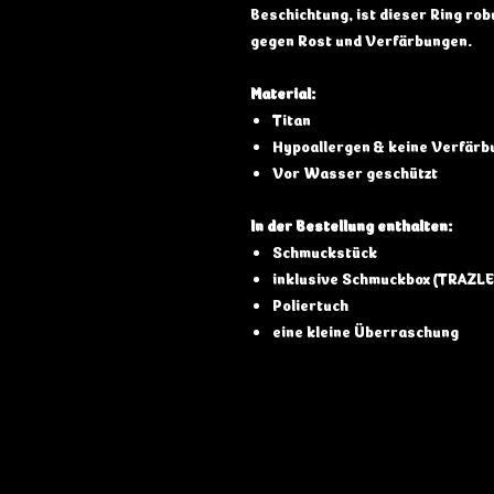
Beschichtung, ist dieser Ring ro
gegen Rost und Verfärbungen.
Material:
Titan
Hypoallergen & keine Verfärb
Vor Wasser geschützt
In der Bestellung enthalten:
Schmuckstück
inklusive Schmuckbox (TRAZLE
Poliertuch
eine kleine Überraschung