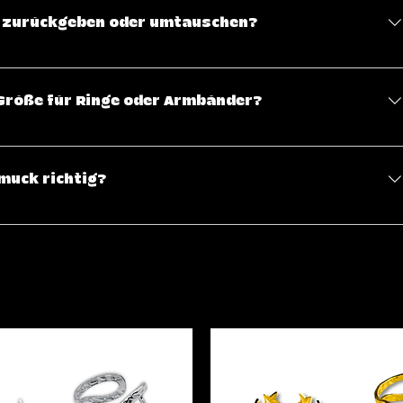
rna. Alle Zahlungen werden sicher über verschlüsselte
el zurückgeben oder umtauschen?
ufrieden bist, kannst du Artikel innerhalb von 14 Tagen nach
schen. Bitte beachte, dass der Schmuck in ungetragenem
e Größe für Ringe oder Armbänder?
packung zurückgesendet werden muss. Weitere Details findest
ng auf der Website.
mit einem Ringmaß oder einer Ringgröße zu messen, um die
Bei Armbändern ist die Verwendung eines Maßbandes zum
muck richtig?
m.
ucks zu verlängern, empfehlen wir, ihn vor Wasser,
chützen. Bewahre ihn an einem trockenen, kühlen Ort auf und
nem weichen Tuch, um seine Schönheit zu bewahren.