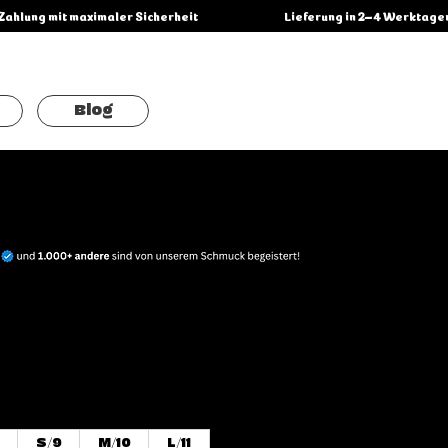
Blog
le
ice
S/9
M/10
L/11