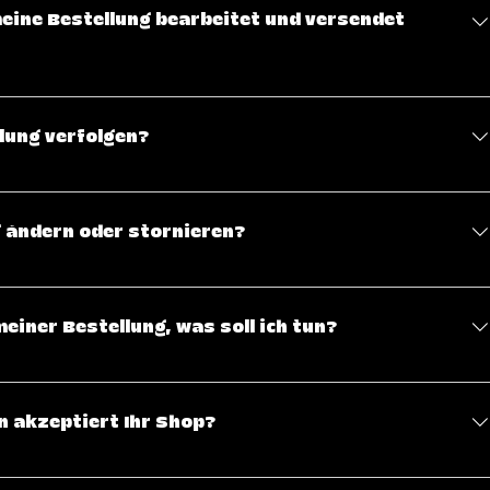
meine Bestellung bearbeitet und versendet
ersicht über unsere Versandbedingungen zu haben.
lung verfolgen?
sendet wurde, erhältst du eine Sendungsverfolgungsnummer
 Status deiner Lieferung jederzeit auf der Website des
g ändern oder stornieren?
.
hickt wurde, können Änderungen oder Stornierungen leider
 Solltest du einen Fehler in deiner Bestellung bemerken,
einer Bestellung, was soll ich tun?
möglich, und wir versuchen, eine Lösung zu finden.
erne an unsere Support E-Mail (support@trazlece.com) wenden
 akzeptiert Ihr Shop?
ahlungsmethoden, darunter Kreditkarten (Visa, MasterCard,