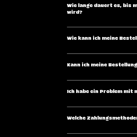
Wie lange dauert es, bis 
wird?
Klicke hier, um eine genaue Üb
Wie kann ich meine Bestel
Nachdem deine Bestellung ver
per E-Mail. Damit kannst du den
Kann ich meine Bestellun
Versanddienstleisters einsehen
Sobald eine Bestellung abgesc
nicht mehr vorgenommen werden.
Ich habe ein Problem mit m
kontaktiere uns bitte schnellst
Bei Problemen kannst du dich g
Welche Zahlungsmethoden
Wir akzeptieren verschiedene Z